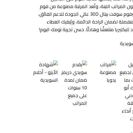
 المراتب اللينة، وتُعد المرتبة مصنوعة من فوم
كليميت 360 ميموري وفوم سوفت بيتال 30D عالي الجودة للدعم الفائق،
منفصلة لضمان الراحة الدائمة، ويُبقيك الغطاء
للبكتيريا منتعشًا وهادئًا. حسن تجربة نومك اليوم!