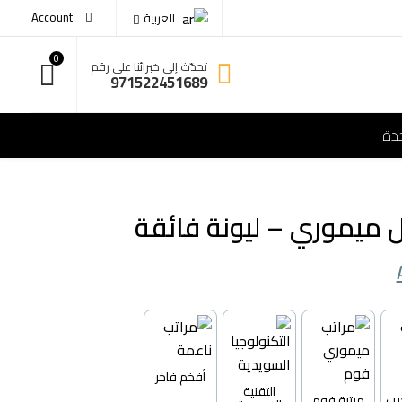
Account
العربية
0
تحدّث إلى خبرائنا على رقم
971522451689
ل ميموري – ليونة فائقة
أفخم فاخر
التقنية
يت
مرتبة فوم