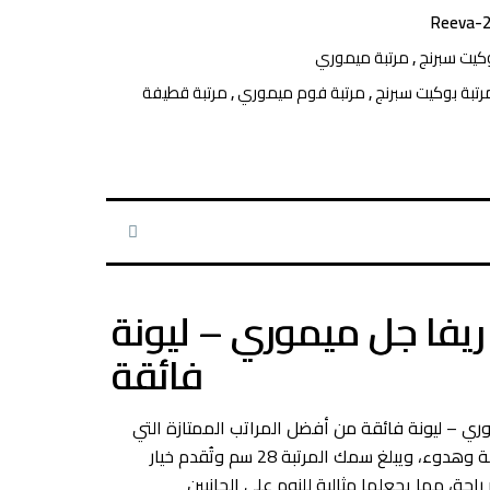
Reeva-
وكيت سبرنج
,
مرتبة ميموري
رتبة بوكيت سبرنج
,
مرتبة فوم ميموري
,
مرتبة قطيفة
ريفا جل ميموري – ليونة
فائقة
وري – ليونة فائقة
من أفضل المراتب الممتازة التي
توفر تجربة نوم أكثر راحة وهدوء، ويبلغ سمك المرتبة 28 سم وتُقدم خيار
راحة، مما يجعلها مثالية للنوم على الجانبين