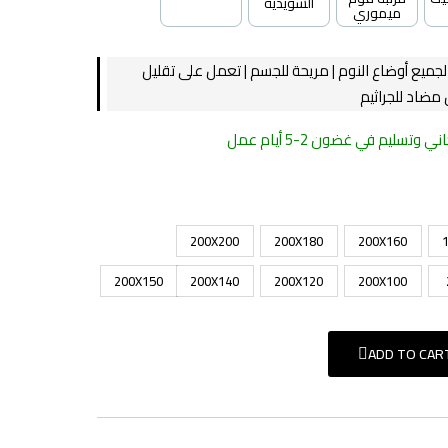
السويدية
ميموري
لجميع أوضاع النوم | مريحة للجسم | تعمل على تقليل
مضاد للجراثيم
سليم في غضون 2-5 أيام عمل
200X200
200X180
200X160
200X150
200X140
200X120
200X100
نة فائقة quantity
ADD TO CAR