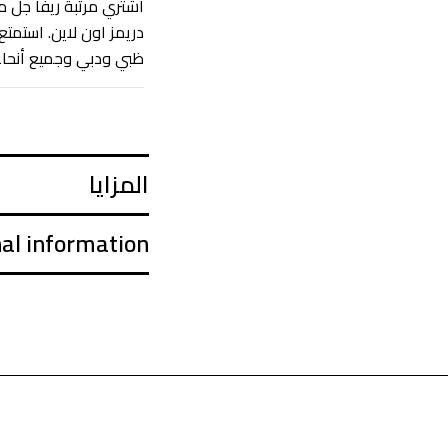
اشتري مرتبة ريفا جل 
ظبي ودبي وجميع أنحاء ا
المزايا
nal information