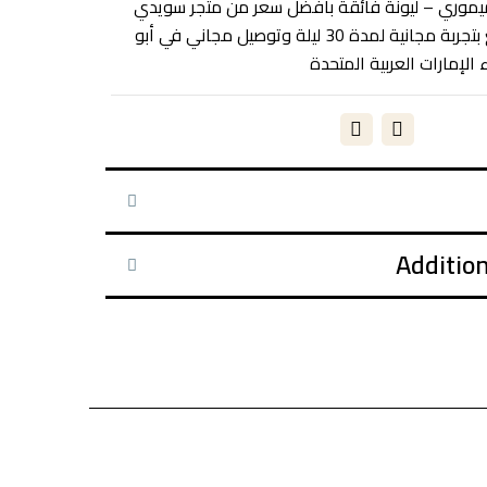
ميموري – ليونة فائقة بأفضل سعر من متجر سويدي
دريمز اون لاين. استمتع بتجربة مجانية لمدة 30 ليلة وتوصيل مجاني في أبو
لإمارات العربية المتحدة
Additio