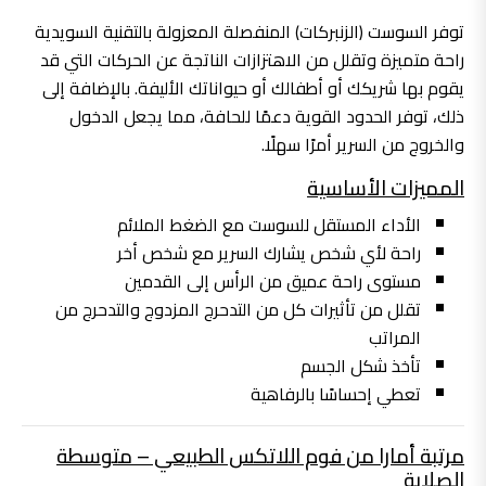
توفر السوست (الزنبركات) المنفصلة المعزولة بالتقنية السويدية
راحة متميزة وتقلل من الاهتزازات الناتجة عن الحركات التي قد
يقوم بها شريكك أو أطفالك أو حيواناتك الأليفة. بالإضافة إلى
ذلك، توفر الحدود القوية دعمًا للحافة، مما يجعل الدخول
والخروج من السرير أمرًا سهلًا.
المميزات الأساسية
الأداء المستقل للسوست مع الضغط الملائم
راحة لأي شخص يشارك السرير مع شخص أخر
مستوى راحة عميق من الرأس إلى القدمين
تقلل من تأثيرات كل من التدحرج المزدوج والتدحرج من
المراتب
تأخذ شكل الجسم
تعطي إحساسًا بالرفاهية
مرتبة أمارا من فوم اللاتكس الطبيعي – متوسطة
الصلابة