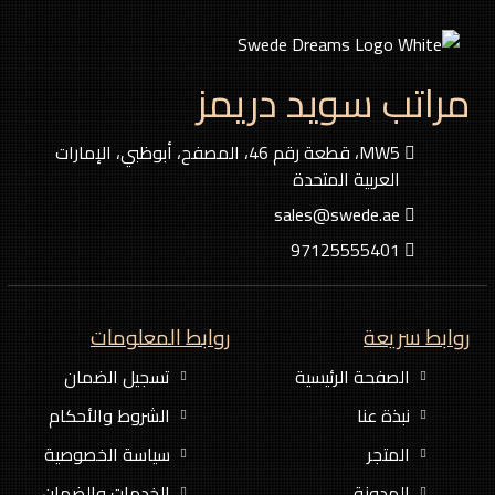
مراتب سويد دريمز
MW5، قطعة رقم 46، المصفح، أبوظبي، الإمارات
العربية المتحدة
sales@swede.ae
97125555401
روابط سريعة
روابط المعلومات
الصفحة الرئيسية
تسجيل الضمان
نبذة عنا
الشروط والأحكام
المتجر
سياسة الخصوصية
المدونة
الخدمات والضمان