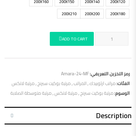
200X160
200X150
200X140
200X120
200X210
200X200
200X180
مرتبة أمارا من فوم اللاتكس الطبيعي – متوسطة الصلابة quantity
ADD TO CART
رمز التخزين التعريفي:
Amara-24-MF
الفئات:
مراتب ارثوبيدك
,
المراتب
,
مرتبة بوكيت سبرنج
,
مرتبة لاتكس
الوسوم:
مرتبة بوكيت سبرنج
,
مرتبة لاتكس
,
مرتبة متوسطة الصلابة
Description