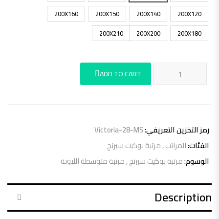
200X160
200X150
200X140
200X120
200X210
200X200
200X180
مراتب فيكتوريا سوست منفصلة - متوسطة الليونة quantity
ADD TO CART
رمز التخزين التعريفي:
Victoria-28-MS
الفئات:
المراتب
,
مرتبة بوكيت سبرنج
الوسوم:
مرتبة بوكيت سبرنج
,
مرتبة متوسطة الليونة
Description